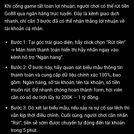
Khi cổng game tất toán lợi nhuận, người chơi có thể rút tiền
Go88 qua ngân hàng trực tuyến. Đây là kênh giao dịch
nhanh, chỉ cần 3 bước đã có thể nhận thẳng lợi nhuận về
tài khoản cá nhân.
Bước 1: Tại góc trái giao diện, hãy click chọn “Rút tiền”
⇒ Màn hình thanh toán hiển thị hãy nhấn ngay vào
kênh hỗ trợ “Ngân hàng”.
Bước 2: Ở bước này, hãy quan sát biểu mẫu thông tin
thanh toán và cung cấp dữ liệu chính xác 100%, bao
gồm: Ngân hàng, số tài khoản, tên tài khoản, số tiền
muốn rút. Để nhanh chóng hoàn thành form, hội viên
cần có số dư tích lũy từ 200K – 1 tỷ đồng.
Bước 3: Dò xét lại biểu mẫu, nếu xảy ra sự cố sai lệch thì
vẫn kịp thời điều chỉnh. Cuối cùng, người chơi cần nhấn
“Rút”, tiền sẽ sớm được chuyển tự động đến tài khoản
trong 5 phút.