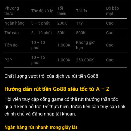
Phương
Tối
Độ bảo
Tốc độ xử lý
Tối đa
thức
thiểu
mật
Ngân hàng
3 – 5 phút
200K
1 tỷ
Cao
Thẻ cào
5 – 10 phút
50K
500K
Cao
10 – 10
Không giới
Tiền ảo
1.000K
Cao
phút
hạn
10 – 15
P2P
1.000K
250.000K
Cao
phút
Chất lượng vượt trội của dịch vụ rút tiền Go88
Hướng dẫn rút tiền Go88 siêu tốc từ A – Z
Hội viên truy cập cổng game có thể rút thưởng thần tốc
qua 4 kênh hỗ trợ. Để thực hiện, trước tiên cần truy cập link
chính chủ và đăng nhập tài khoản.
Ngân hàng rút nhanh trong giây lát