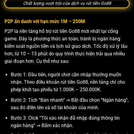
Chất lượng vượt trội của dịch vụ rút tiền Go88
P2P ẩn danh với hạn mức 1M – 250M
P2P là nền tảng hỗ trợ rút tiền Go88 mới nhất tại cổng
game. Đây là phương thức an toàn, tránh bị ngân hàng
kiểm soát nguồn tiền và lịch sử giao dịch. Tốc độ xử lý lâu
hơn, từ 10 – 15 phút do quy trình thực hiện trải qua nhiều
giai đoạn hơn. Cụ thể như sau:
Bước 1: Đầu tiên, người chơi cần nhập thưởng muốn
nhận. Theo điều khoản rút tiền Go88, nền tảng chỉ cho
phép khởi tạo phiếu từ 1.000K – 250.000K.
Bước 2: Tích “Bán nhanh” ⇒ Bắt đầu chọn “Ngân hàng”,
sau đó điền tên và số tài khoản của mình.
Bước 3: Click “Tôi xác nhận đã nhập đúng thông tin
ngân hàng” ⇒ Bấm xác nhận.