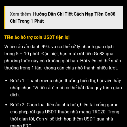
Xem thêm
Hướng Dẫn Chi Tiết Cách Nạp Tiền Go88
Chỉ Trong 1 Phút
Tiền ảo hỗ trợ coin USDT tiện lợi
Ví tiền ảo ẩn danh 99% và có thể xử lý nhanh giao dịch
trong 5 – 10 phút. Đặc biệt, hạn mức rút tiền Go88 qua
phương thức này còn không giới hạn. Hội viên có thể nhận
thưởng trong 1 lần, không cần chia nhỏ thành nhiều lượt.
Bước 1: Thanh menu nhận thưởng hiển thị, hội viên hãy
nhấp chọn “Ví tiền ảo” mới có thể bắt đầu quy trình giao
dịch.
Bước 2: Chọn loại tiền ảo phù hợp, hiện tại cổng game
cho phép rút qua USDT thuộc nhà mạng TRC20. Trong
thời gian tới, đơn vị sẽ tích hợp thêm USDT qua nhà
mang ERC.