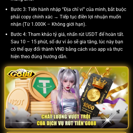
Bước 3: Tiến hành nhập “Địa chỉ ví” của mình, bắt buộc
phải copy chính xác → Tiếp tục điền lợi nhuận muốn
nhận (Từ 1.000K – Không giới hạn).
Bước 4: Tham khảo tỷ giá, nhấn rút USDT để hoàn tất.
Sau 10 – 15 phút, số dư ví ảo sẽ gia tăng, lúc này bạn
có thể quy đổi thành VNĐ bằng cách vào app và thực
hiện theo đúng hướng dẫn.