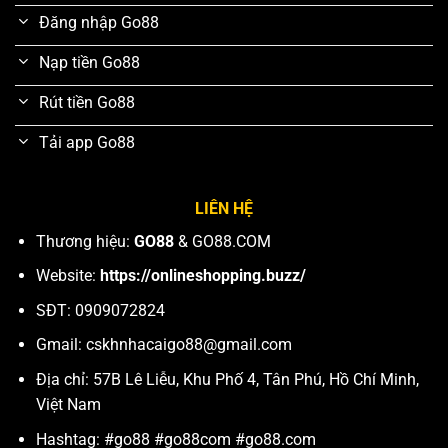
Đăng nhập Go88
Nạp tiền Go88
Rút tiền Go88
Tải app Go88
LIÊN HỆ
Thương hiệu:
GO88
& GO88.COM
Website:
https://onlineshopping.buzz/
SĐT: 0909072824
Gmail:
cskhnhacaigo88@gmail.com
Địa chỉ: 57B Lê Liễu, Khu Phố 4, Tân Phú, Hồ Chí Minh,
Việt Nam
Hashtag: #go88 #go88com #go88.com