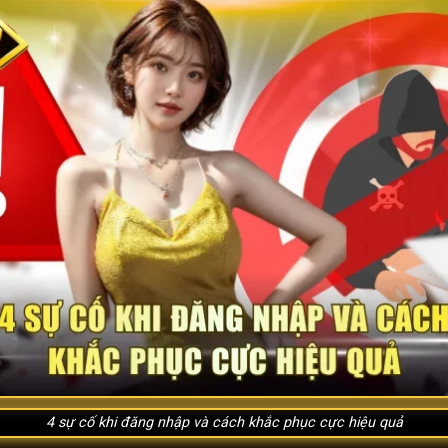
4 sự cố khi đăng nhập và cách khắc phục cực hiệu quả