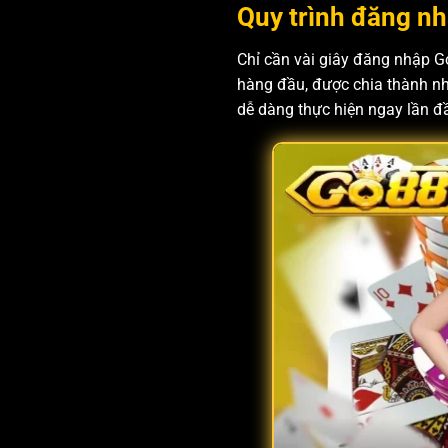
Quy trình đăng n
Chỉ cần vài giây đăng nhập G
hàng đầu, được chia thành nhi
dễ dàng thực hiện ngay lần đầ