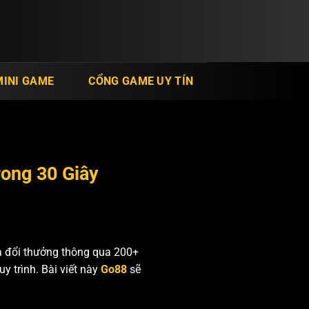
MINI GAME
CỔNG GAME UY TÍN
ong 30 Giây
ia đổi thưởng thông qua 200+
uy trình. Bài viết này
Go88
sẽ