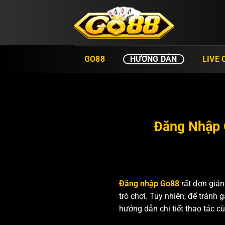
Bỏ
qua
nội
dung
GO88
HƯỚNG DẪN
LIVE 
Đăng Nhập 
Đăng nhập Go88
rất đơn giản
trò chơi. Tuy nhiên, để tránh 
hướng dẫn chi tiết thao tác c