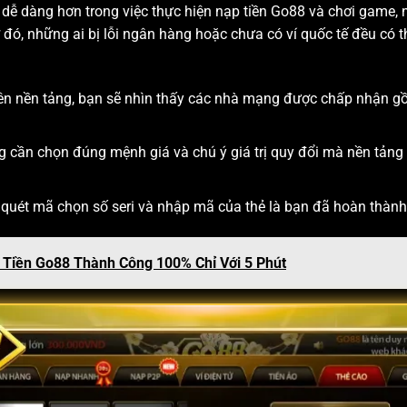
 dễ dàng hơn trong việc thực hiện nạp tiền Go88 và chơi game, 
ờ đó, những ai bị lỗi ngân hàng hoặc chưa có ví quốc tế đều có 
ên nền tảng, bạn sẽ nhìn thấy các nhà mạng được chấp nhận gồ
 cần chọn đúng mệnh giá và chú ý giá trị quy đổi mà nền tảng đ
 quét mã chọn số seri và nhập mã của thẻ là bạn đã hoàn thành 
 Tiền Go88 Thành Công 100% Chỉ Với 5 Phút