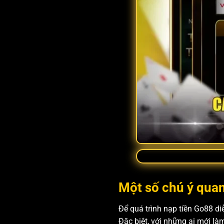
Một số chú ý quan
Để quá trình nạp tiền Go88 di
Đặc biệt, với những ai mới là