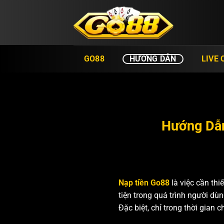
Bỏ
qua
nội
dung
GO88
HƯỚNG DẪN
LIVE 
Hướng Dẫn
Nạp tiền Go88
là việc cần th
tiện trong quá trình người dù
Đặc biệt, chỉ trong thời gian 