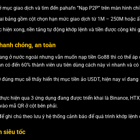
 mục giao dịch và tìm đến pahafn “Nạp P2P” trên màn hình chí
hai bảng gồm cột chọn hạn mức giao dịch từ 1M – 250M hoặc ấ
c hiện xong, nền tảng tự động khớp lệnh và tiền được cộng khi 
nhanh chóng, an toàn
ang ở nước ngoài nhưng vẫn muốn nạp tiền Go88 thì có thể áp
ận có đến 60% thành viên ưu tiên dùng cách này vì nhanh và có 
đúng mục sẽ thấy hiển thị mục tiền ảo USDT, hiện nay ví đang 
 thực hiện qua 3 ứng dụng đang được triển khai là Binance, HT
 vào mã QR ở cột bên phải.
ể ghi chú theo lưu ý hệ thống cảnh báo để quá trình khớp lệnh 
n siêu tốc