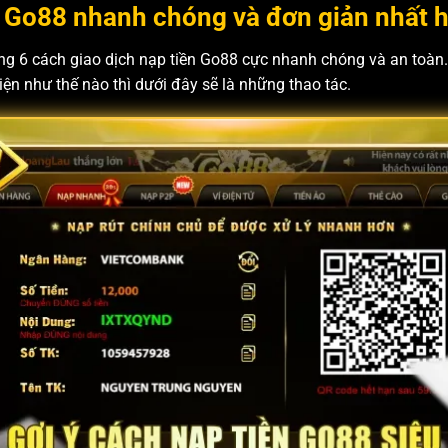
n Go88 nhanh chóng và đơn giản nhất h
ụng 6 cách giao dịch nạp tiền Go88 cực nhanh chóng và an toàn
iện như thế nào thì dưới đây sẽ là những thao tác.